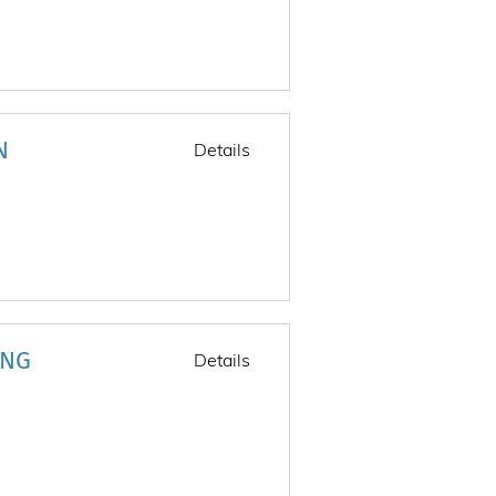
N
Details
ING
Details